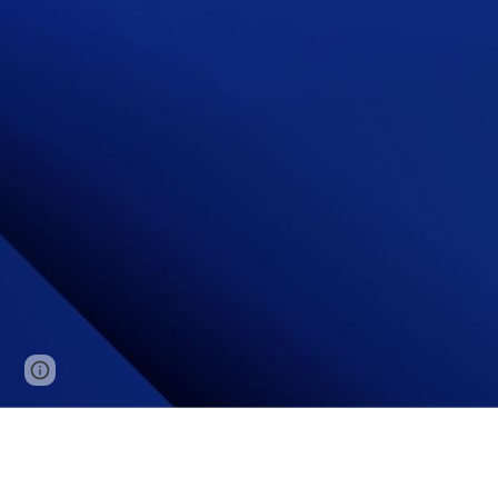
Page
Google Sites
Report abuse
updated